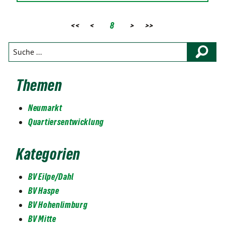
<<
<
8
>
>>
Themen
Neumarkt
Quartiersentwicklung
Kategorien
BV Eilpe/Dahl
BV Haspe
BV Hohenlimburg
BV Mitte