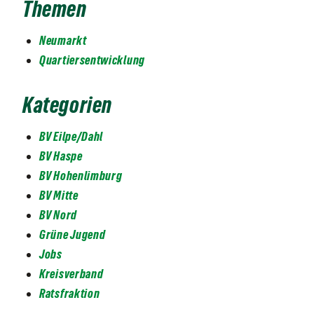
Themen
Neumarkt
Quartiersentwicklung
Kategorien
BV Eilpe/Dahl
BV Haspe
BV Hohenlimburg
BV Mitte
BV Nord
Grüne Jugend
Jobs
Kreisverband
Ratsfraktion