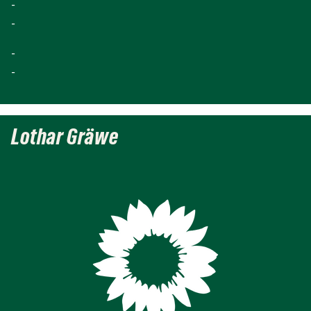
-
-
-
-
Lothar Gräwe