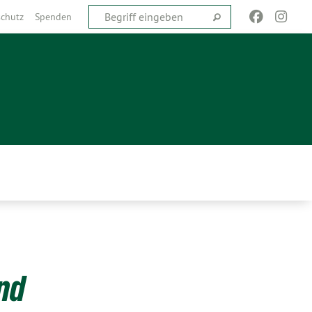
chutz
Spenden
nd